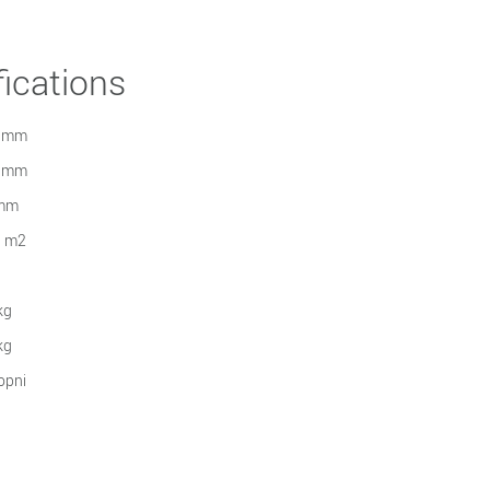
ications
 mm
 mm
mm
9 m2
kg
kg
opni