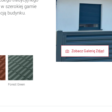
y w szerokiej gamie
acją budynku.
Zobacz Galerię Zdjęć
Forest Green