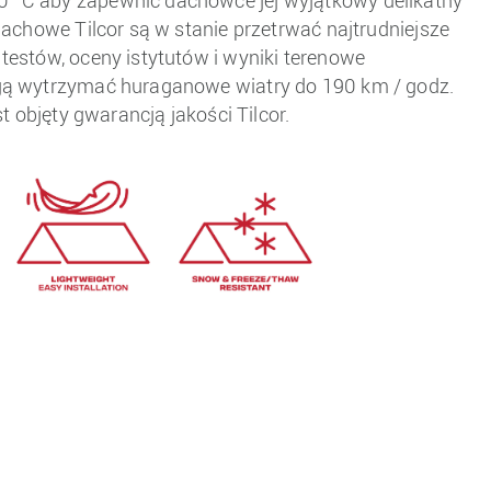
0 °C aby zapewnić dachówce jej wyjątkowy delikatny
dachowe Tilcor są w stanie przetrwać najtrudniejsze
estów, oceny istytutów i wyniki terenowe
ogą wytrzymać huraganowe wiatry do 190 km / godz.
 objęty gwarancją jakości Tilcor.