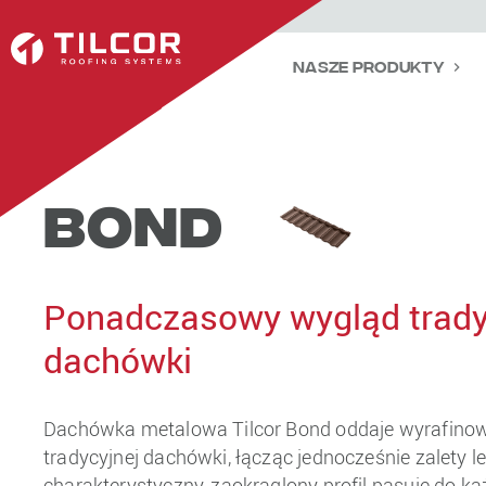
Nasze Produkty
Bond
Ponadczasowy wygląd trady
dachówki
Dachówka metalowa Tilcor Bond oddaje wyrafino
tradycyjnej dachówki, łącząc jednocześnie zalety lek
charakterystyczny, zaokrąglony profil pasuje do k