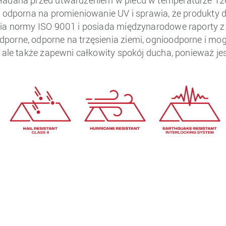
kładana przed utwardzeniem w piecu w temperaturze 12
 odporna na promieniowanie UV i sprawia, że ​​produkty 
ia normy ISO 9001 i posiada międzynarodowe raporty z t
porne, odporne na trzęsienia ziemi, ognioodporne i m
 ale także zapewni całkowity spokój ducha, ponieważ jest