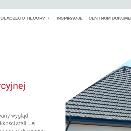
Dlaczego Tilcor?
Inspiracje
Centrum Dokume
cyjnej
wany wygląd
kości stali. Jej
ażdego tradycyjnego