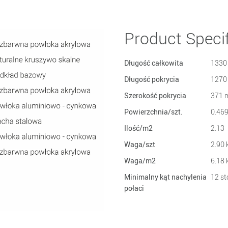
Product Specif
Długość całkowita
1330
Długość pokrycia
1270
Szerokość pokrycia
371 
Powierzchnia/szt.
0.46
Ilość/m2
2.13
Waga/szt
2.90 
Waga/m2
6.18 
Minimalny kąt nachylenia
12 st
połaci