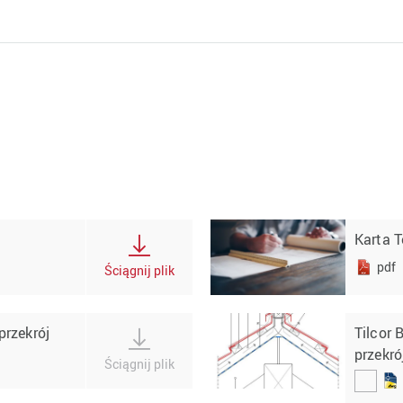
Karta 
pdf
Ściągnij plik
przekrój
Tilcor 
przekró
Ściągnij plik