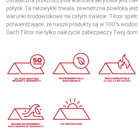
Ostateczna przezroczysta warstwa akrylowa jest na
połysk. Ta niezwykle trwała, zewnętrzna powłoka jest
warunki środowiskowe na całym świecie. Tilcor spełn
potwierdzające, że nasze produkty są w 100% wodood
Dach Tilcor nie tylko należycie zabezpieczy Twój dom