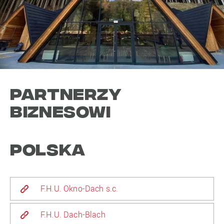
PARTNERZY
BIZNESOWI
Polska
F.H.U. Okno-Dach s.c.
F.H.U. Dach-Blach