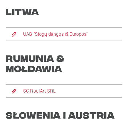
Litwa
UAB "Stogų dangos iš Europos”
Rumunia &
Mołdawia
SC RoofArt SRL
Słowenia i Austria