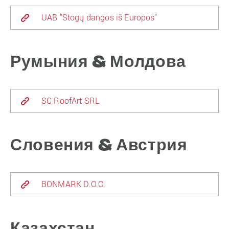
UAB "Stogų dangos iš Europos”
Румыния & Молдова
SC RoofArt SRL
Словения & Австрия
BONMARK D.O.O.
Казахстан